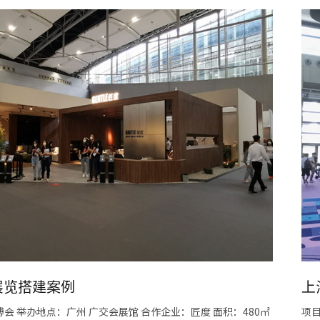
展览搭建案例
上
会 举办地点：广州 广交会展馆 合作企业：匠度 面积：480㎡
项