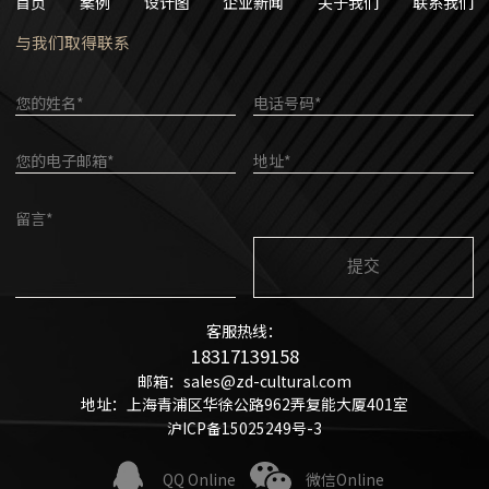
首页
案例
设计图
企业新闻
关于我们
联系我们
与我们取得联系
您的姓名*
电话号码*
您的电子邮箱*
地址*
留言*
客服热线：
18317139158
邮箱：sales@zd-cultural.com
地址：上海青浦区华徐公路962弄复能大厦401室
沪ICP备15025249号-3
QQ Online
微信Online